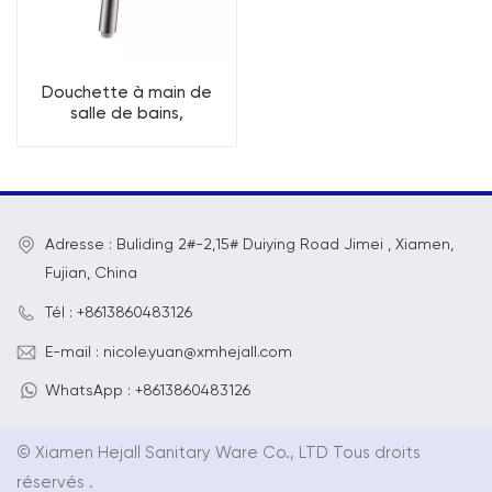
Douchette à main de
salle de bains,
interrupteur de rotation
de plaque frontale à 3
fonctions
Adresse : Buliding 2#-2,15# Duiying Road Jimei , Xiamen,
Fujian, China
Tél : +8613860483126
E-mail : nicole.yuan@xmhejall.com
WhatsApp : +8613860483126
© Xiamen Hejall Sanitary Ware Co., LTD Tous droits
réservés .