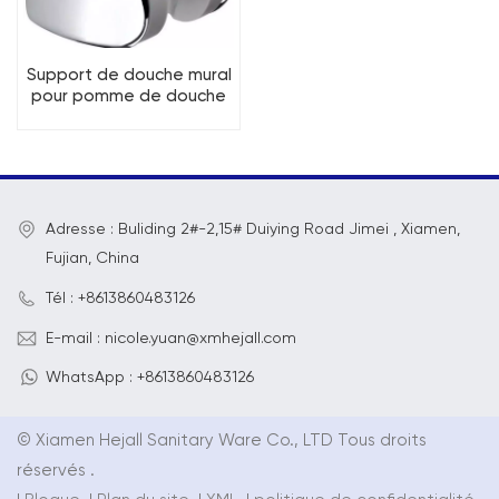
Support de douche mural
pour pomme de douche
à main
Adresse : Buliding 2#-2,15# Duiying Road Jimei , Xiamen,
Fujian, China
Tél : +8613860483126
E-mail : nicole.yuan@xmhejall.com
WhatsApp : +8613860483126
© Xiamen Hejall Sanitary Ware Co., LTD Tous droits
réservés .