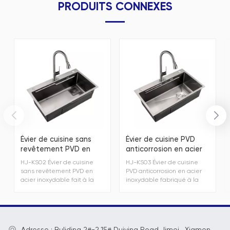
PRODUITS CONNEXES
Évier de cuisine sans
Évier de cuisine PVD
revêtement PVD en
anticorrosion en acier
acier inoxydable fait à
inoxydable fabriqué à la
HJ-KS02 Évier de cuisine
HJ-KS03 Évier de cuisine
la main
main à la mode
sans revêtement PVD en
PVD anticorrosion en acier
acier inoxydable fait à la
inoxydable fabriqué à la
main
main à la mode