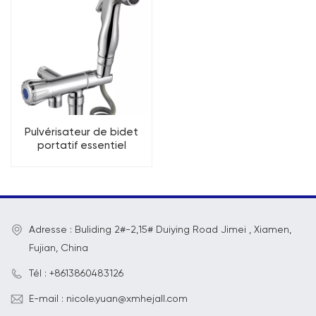
Pulvérisateur de bidet
portatif essentiel
PureSpa pour toilettes,
ensemble de
pulvérisateur de bidet
pour salle de bain
Adresse : Buliding 2#-2,15# Duiying Road Jimei , Xiamen,
Fujian, China
Tél : +8613860483126
E-mail : nicole.yuan@xmhejall.com