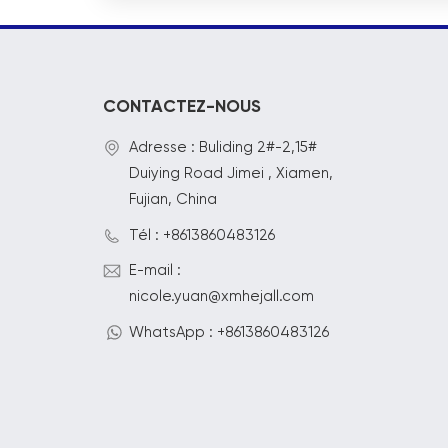
CONTACTEZ-NOUS
Adresse : Buliding 2#-2,15#
Duiying Road Jimei , Xiamen,
Fujian, China
Tél : +8613860483126
E-mail :
nicole.yuan@xmhejall.com
WhatsApp : +8613860483126