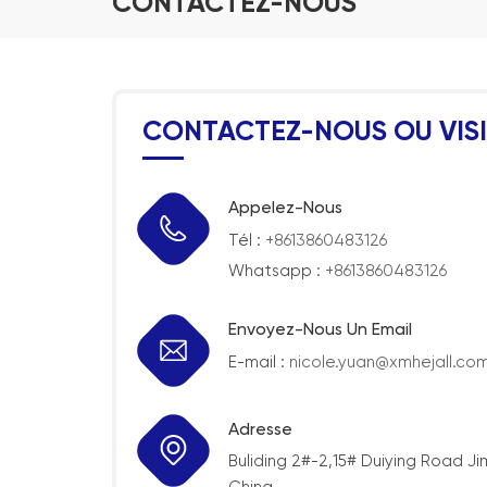
CONTACTEZ-NOUS
CONTACTEZ-NOUS OU VIS
Appelez-Nous
Tél :
+8613860483126
Whatsapp :
+8613860483126
Envoyez-Nous Un Email
E-mail :
nicole.yuan@xmhejall.co
Adresse
Buliding 2#-2,15# Duiying Road Jim