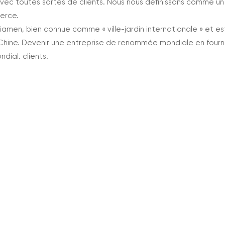
vec toutes sortes de clients. Nous nous définissons comme un
merce.
e Xiamen, bien connue comme « ville-jardin internationale » et 
 Chine. Devenir une entreprise de renommée mondiale en fournis
ial. clients.