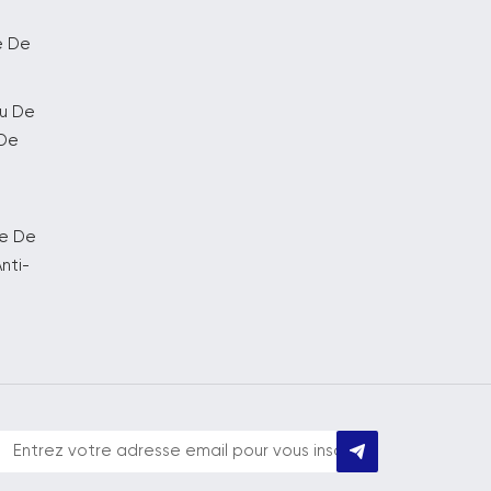
e De
au De
 De
ge De
nti-