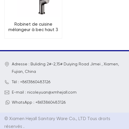
Robinet de cuisine
mélangeur à bec haut 3
fonctions
Adresse : Buliding 2#-2,15# Duiying Road Jimei , Xiamen,
Fujian, China
Tél : +8613860483126
E-mail : nicole.yuan@xmhejall.com
WhatsApp : +8613860483126
© Xiamen Hejall Sanitary Ware Co., LTD Tous droits
réservés .