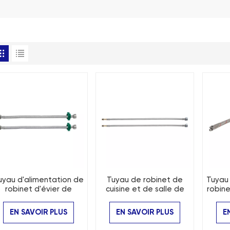
uyau d'alimentation de
Tuyau de robinet de
Tuyau 
robinet d'évier de
cuisine et de salle de
robine
uisine et de lavabo de
bain en acier inoxydable
salle
salle de bains en acier
EN SAVOIR PLUS
EN SAVOIR PLUS
E
inoxydable