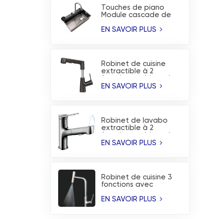
Touches de piano
Module cascade de
pluie volante évier de
cuisine à revêtement
EN SAVOIR PLUS
nano
Robinet de cuisine
extractible à 2
fonctions, robinet de
lavabo réglable en
EN SAVOIR PLUS
hauteur
Robinet de lavabo
extractible à 2
fonctions, robinet de
cuisine à bouche
EN SAVOIR PLUS
supérieure
Robinet de cuisine 3
fonctions avec
affichage de la
température et jet à
EN SAVOIR PLUS
lame cascade