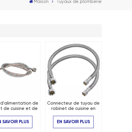
Maison
Tuyaux de plomberie
d'alimentation de
Connecteur de tuyau de
t de cuisine et de
robinet de cuisine en
 de bains en acier
acier inoxydable, pour
inoxydable
petit évier de cuisine à
N SAVOIR PLUS
EN SAVOIR PLUS
courte Distance