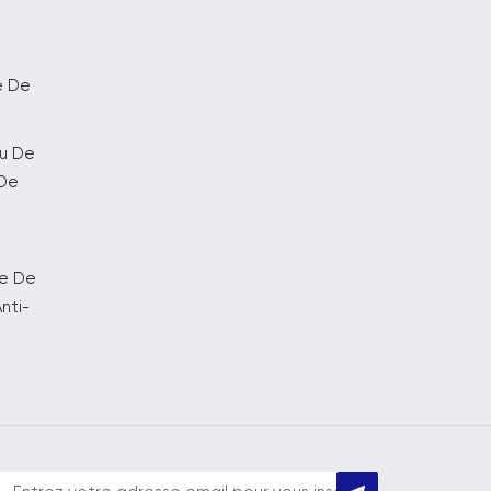
e De
au De
 De
ge De
nti-