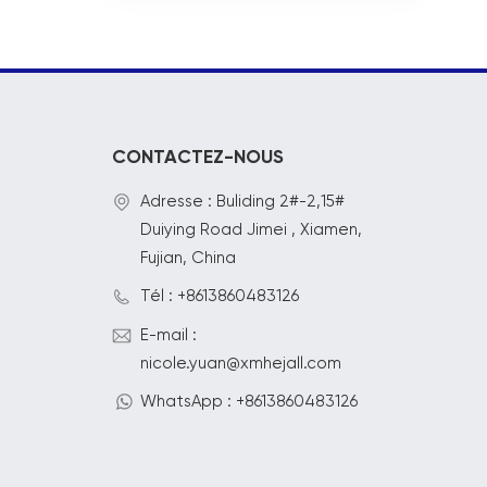
CONTACTEZ-NOUS
Adresse : Buliding 2#-2,15#
Duiying Road Jimei , Xiamen,
Fujian, China
Tél : +8613860483126
E-mail :
nicole.yuan@xmhejall.com
WhatsApp : +8613860483126