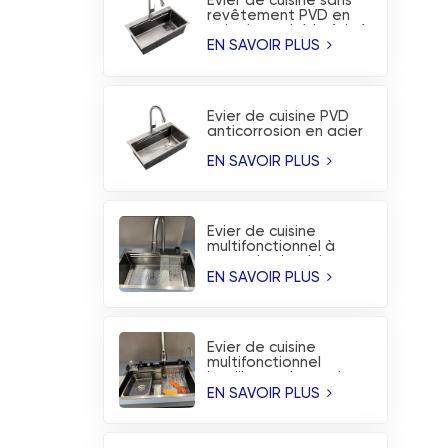
Évier de cuisine sans
revêtement PVD en
acier inoxydable fait à
la main
EN SAVOIR PLUS
Évier de cuisine PVD
anticorrosion en acier
inoxydable fabriqué à
la main à la mode
EN SAVOIR PLUS
Évier de cuisine
multifonctionnel à
cascade de pluie
volante en acier
EN SAVOIR PLUS
inoxydable brossé
Évier de cuisine
multifonctionnel
intelligent de station
de travail de cascade
EN SAVOIR PLUS
de pluie volante de
PVD