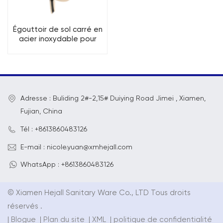
Égouttoir de sol carré en
acier inoxydable pour
cuisine et salle de bains
Adresse : Buliding 2#-2,15# Duiying Road Jimei , Xiamen,
Fujian, China
Tél : +8613860483126
E-mail : nicole.yuan@xmhejall.com
WhatsApp : +8613860483126
© Xiamen Hejall Sanitary Ware Co., LTD Tous droits
réservés .
|
Blogue
|
Plan du site
|
XML
|
politique de confidentialité