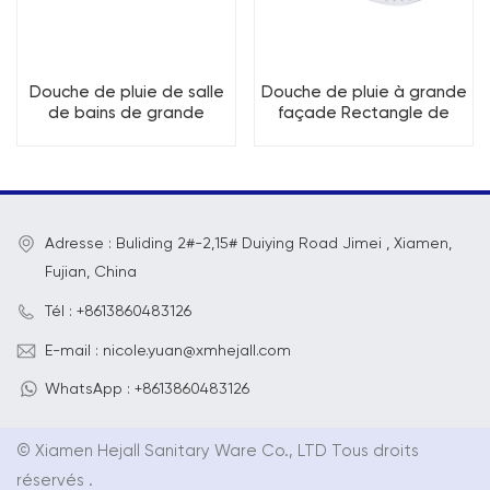
Douche de pluie de salle
Douche de pluie à grande
de bains de grande
façade Rectangle de
façade de Rectangle de
200 mm x 300 mm
190mm*280mm
Adresse : Buliding 2#-2,15# Duiying Road Jimei , Xiamen,
Fujian, China
Tél : +8613860483126
E-mail : nicole.yuan@xmhejall.com
WhatsApp : +8613860483126
© Xiamen Hejall Sanitary Ware Co., LTD Tous droits
réservés .