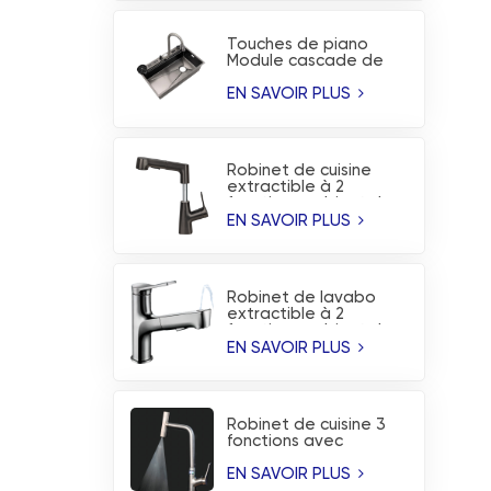
Touches de piano
Module cascade de
pluie volante évier de
cuisine à revêtement
EN SAVOIR PLUS
nano
Robinet de cuisine
extractible à 2
fonctions, robinet de
lavabo réglable en
EN SAVOIR PLUS
hauteur
Robinet de lavabo
extractible à 2
fonctions, robinet de
cuisine à bouche
EN SAVOIR PLUS
supérieure
Robinet de cuisine 3
fonctions avec
affichage de la
température et jet à
EN SAVOIR PLUS
lame cascade