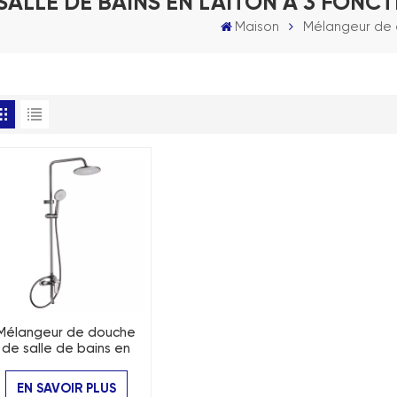
ALLE DE BAINS EN LAITON À 3 FONCT
Maison
Mélangeur de d
Mélangeur de douche
de salle de bains en
laiton à 3 fonctions,
nsemble de douche de
EN SAVOIR PLUS
bain