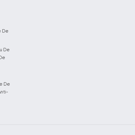
e De
au De
 De
ge De
nti-