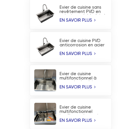
Évier de cuisine sans
revêtement PVD en
acier inoxydable fait à
la main
EN SAVOIR PLUS
Évier de cuisine PVD
anticorrosion en acier
inoxydable fabriqué à
la main à la mode
EN SAVOIR PLUS
Évier de cuisine
multifonctionnel à
cascade de pluie
volante en acier
EN SAVOIR PLUS
inoxydable brossé
Évier de cuisine
multifonctionnel
intelligent de station
de travail de cascade
EN SAVOIR PLUS
de pluie volante de
PVD