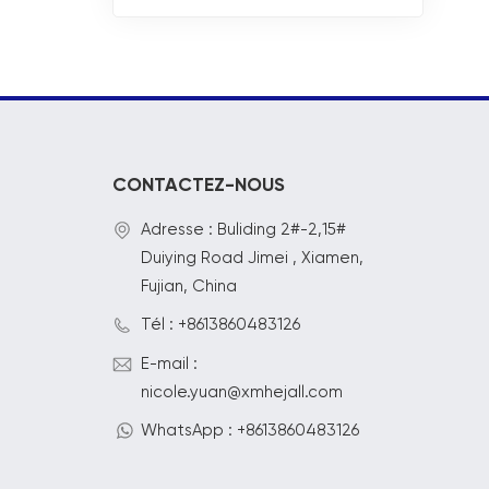
CONTACTEZ-NOUS
Adresse : Buliding 2#-2,15#
Duiying Road Jimei , Xiamen,
Fujian, China
Tél : +8613860483126
E-mail :
nicole.yuan@xmhejall.com
WhatsApp : +8613860483126