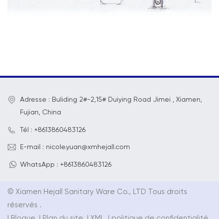
Adresse : Buliding 2#-2,15# Duiying Road Jimei , Xiamen,
Fujian, China
Tél : +8613860483126
E-mail : nicole.yuan@xmhejall.com
WhatsApp : +8613860483126
© Xiamen Hejall Sanitary Ware Co., LTD Tous droits
réservés .
|
Blogue
|
Plan du site
|
XML
|
politique de confidentialité