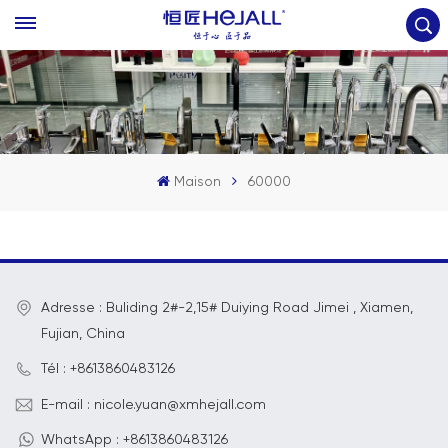
Maison
60000
Adresse : Buliding 2#-2,15# Duiying Road Jimei , Xiamen,
Fujian, China
Tél : +8613860483126
E-mail : nicole.yuan@xmhejall.com
WhatsApp : +8613860483126